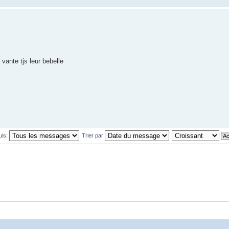
ante tjs leur bebelle
uis:
Trier par