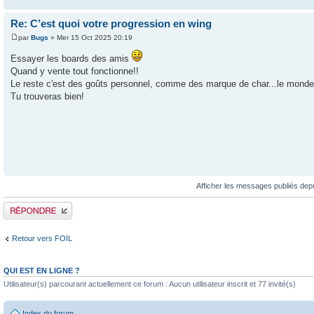
Re: C’est quoi votre progression en wing
par
Bugs
» Mer 15 Oct 2025 20:19
Essayer les boards des amis
Quand y vente tout fonctionne!!
Le reste c'est des goûts personnel, comme des marque de char...le monde v
Tu trouveras bien!
Afficher les messages publiés dep
Publier une réponse
Retour vers FOIL
QUI EST EN LIGNE ?
Utilisateur(s) parcourant actuellement ce forum : Aucun utilisateur inscrit et 77 invité(s)
Index du forum