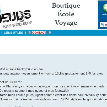
Appli
|
LIENS UTILES
|
CONTACT
efoil et sans background en pav.
uis mi-quarantaine moyennement en forme, 165lbs (probablement 170 lbs avec
pect de 1300cm2.
ge de Platts et ça m’aider et débloquer mon riding et être en mesure de garder
 Je réussis rarement mes gybes et mes footswtich
etardé (mes chums je les jugent comme étant des riders haut niveaux (y sont
d). Plusieurs chums me recommande un board 70/75L style midlenght ou hybride