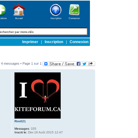
cations
Accueil
Inscription
Connexion
Imprimer
|
Inscription
|
Connexion
4 messages • Page
1
sur
1
Rim021
Messages:
335
Inscrit le:
Dim 16 Août 2015 12:47