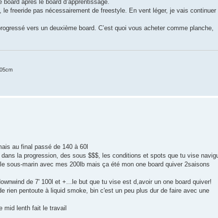
 board après le board d’apprentissage.
, le freeride pas nécessairement de freestyle. En vent léger, je vais continuer
nt progressé vers un deuxième board. C’est quoi vous acheter comme planche,
105cm
ais au final passé de 140 à 60l
e dans la progression, des sous $$$, les conditions et spots que tu vise navig
is le sous-marin avec mes 200lb mais ça été mon one board quiver 2saisons
 downwind de 7' 100l et +...le but que tu vise est d,avoir un one board quiver!
 rien pentoute à liquid smoke, bin c'est un peu plus dur de faire avec une
mid lenth fait le travail