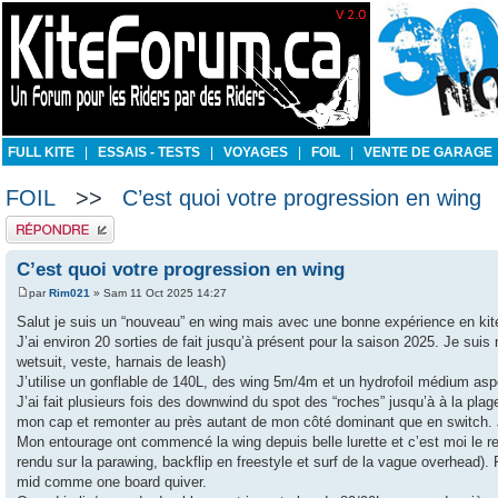
FULL KITE
|
ESSAIS - TESTS
|
VOYAGES
|
FOIL
|
VENTE DE GARAGE
FOIL
>>
C’est quoi votre progression en wing
Publier une réponse
C’est quoi votre progression en wing
par
Rim021
» Sam 11 Oct 2025 14:27
Salut je suis un “nouveau” en wing mais avec une bonne expérience en kit
J’ai environ 20 sorties de fait jusqu’à présent pour la saison 2025. Je s
wetsuit, veste, harnais de leash)
J’utilise un gonflable de 140L, des wing 5m/4m et un hydrofoil médium as
J’ai fait plusieurs fois des downwind du spot des “roches” jusqu’à à la pla
mon cap et remonter au près autant de mon côté dominant que en switch.
Mon entourage ont commencé la wing depuis belle lurette et c’est moi le r
rendu sur la parawing, backflip en freestyle et surf de la vague overhea
mid comme one board quiver.