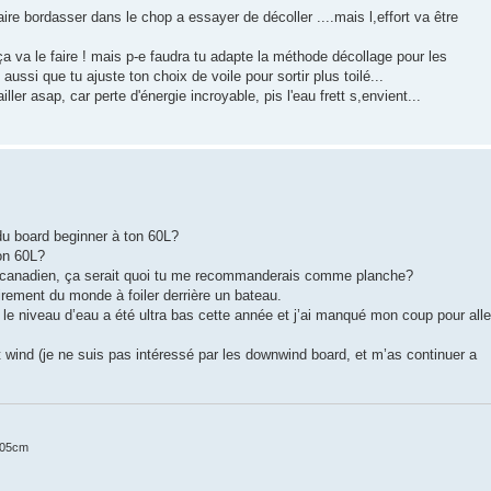
faire bordasser dans le chop a essayer de décoller ....mais l,effort va être
 va le faire ! mais p-e faudra tu adapte la méthode décollage pour les
ussi que tu ajuste ton choix de voile pour sortir plus toilé...
er asap, car perte d'énergie incroyable, pis l'eau frett s,envient...
du board beginner à ton 60L?
on 60L?
é canadien, ça serait quoi tu me recommanderais comme planche?
irement du monde à foiler derrière un bateau.
 le niveau d’eau a été ultra bas cette année et j’ai manqué mon coup pour alle
t wind (je ne suis pas intéressé par les downwind board, et m’as continuer a
105cm