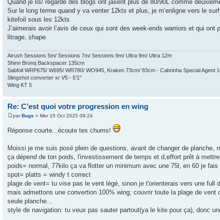
Quand je lis/ regarde des blogs ont jasent plus de 80/90L comme deuxième
Sur le long terme quand y va venter 12kts et plus, je m’enligne vers le surf
kitefoil sous les 12kts
J’aimerais avoir l’avis de ceux qui sont des week-ends warriors et qui o
litrage, shape.
Airush Sessions 5m/ Sessions 7m/ Sessions 9m/ Ultra 9m/ Ultra 12m
Shinn Bronq Backspacer 135cm
Sabfoil WRP675/ W695/ WR780/ WO945, Kraken 73cm/ 83cm - Cabrinha Special Agent 
Slingshot converter xr V5 - 5’1"
Wing KT 5
Re: C’est quoi votre progression en wing
par
Bugs
» Mer 15 Oct 2025 09:24
Réponse courte...écoute tes chums!
Moissi je me suis posé plein de questions, avant de changer de planche, m
ça dépend de ton poids, l'investissement de temps et d,effort prêt à mettr
poids= normal, 77kilo ça va flotter un minimum avec une 75l, en 60 je fa
spot= platts = windy t correct
plage de vent= tu vise pas le vent légé, sinon je t'orienterais vers une full
mais admettons une convertion 100% wing; couvrir toute la plage de vent de
seule planche...
style de navigation: tu veux pas sauter partout(ya le kite pour ça), donc une 