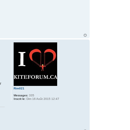
r
Rim021
Messages:
335
Inscrit le:
Dim 16 Août 2015 12:47