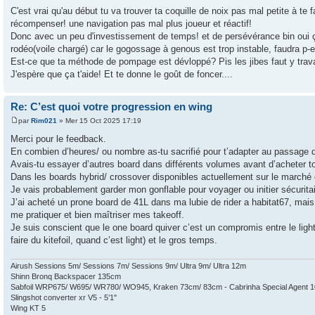
C'est vrai qu'au début tu va trouver ta coquille de noix pas mal petite à te 
récompenser! une navigation pas mal plus joueur et réactif!
Donc avec un peu d'investissement de temps! et de persévérance bin oui ça
rodéo(voile chargé) car le gogossage à genous est trop instable, faudra p-e a
Est-ce que ta méthode de pompage est dévloppé? Pis les jibes faut y travaill
J'espère que ça t'aide! Et te donne le goût de foncer....
Re: C’est quoi votre progression en wing
par
Rim021
» Mer 15 Oct 2025 17:19
Merci pour le feedback.
En combien d’heures/ ou nombre as-tu sacrifié pour t’adapter au passage 
Avais-tu essayer d’autres board dans différents volumes avant d’acheter t
Dans les boards hybrid/ crossover disponibles actuellement sur le march
Je vais probablement garder mon gonflable pour voyager ou initier sécurita
J’ai acheté un prone board de 41L dans ma lubie de rider a habitat67, mais
me pratiquer et bien maîtriser mes takeoff.
Je suis conscient que le one board quiver c’est un compromis entre le ligh
faire du kitefoil, quand c’est light) et le gros temps.
Airush Sessions 5m/ Sessions 7m/ Sessions 9m/ Ultra 9m/ Ultra 12m
Shinn Bronq Backspacer 135cm
Sabfoil WRP675/ W695/ WR780/ WO945, Kraken 73cm/ 83cm - Cabrinha Special Agent 
Slingshot converter xr V5 - 5’1"
Wing KT 5