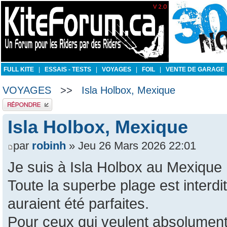
FULL KITE
|
ESSAIS - TESTS
|
VOYAGES
|
FOIL
|
VENTE DE GARAGE
VOYAGES
>>
Isla Holbox, Mexique
Publier une réponse
Isla Holbox, Mexique
par
robinh
» Jeu 26 Mars 2026 22:01
Je suis à Isla Holbox au Mexique
Toute la superbe plage est interdit
auraient été parfaites.
Pour ceux qui veulent absolument k