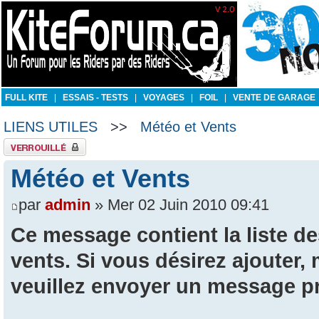
FULL KITE
|
ESSAIS - TESTS
|
VOYAGES
|
FOIL
|
VENTE DE GARAGE
LIENS UTILES
>>
Météo et Vents
Sujet verrouillé
Météo et Vents
par
admin
» Mer 02 Juin 2010 09:41
Ce message contient la liste de
vents. Si vous désirez ajouter,
veuillez envoyer un message pr