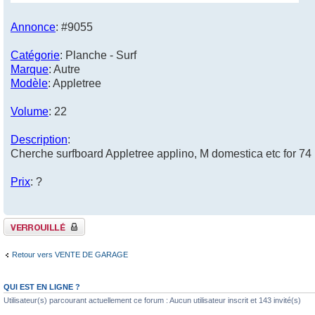
Annonce
: #9055
Catégorie
: Planche - Surf
Marque
: Autre
Modèle
: Appletree
Volume
: 22
Description
:
Cherche surfboard Appletree applino, M domestica etc for 74
Prix
: ?
Sujet verrouillé
Retour vers VENTE DE GARAGE
QUI EST EN LIGNE ?
Utilisateur(s) parcourant actuellement ce forum : Aucun utilisateur inscrit et 143 invité(s)