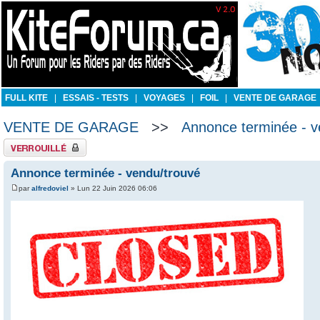
FULL KITE
|
ESSAIS - TESTS
|
VOYAGES
|
FOIL
|
VENTE DE GARAGE
VENTE DE GARAGE
>>
Annonce terminée - v
Sujet verrouillé
Annonce terminée - vendu/trouvé
par
alfredoviel
» Lun 22 Juin 2026 06:06