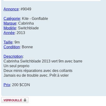
Annonce
: #9049
Catégorie
: Kite - Gonflable
Marque
: Cabrinha
Modèle
: Switchblade
Année
: 2013
Taille
: 9m
Condition
: Bonne
Description
:
Cabrinha Switchblade 2013 vert 9m avec barre
Un seul proprio
Deux minis réparations avec des collants
Jamais eu de trouble avec. Prêt à voler
Prix
: 200 $CDN
Sujet verrouillé