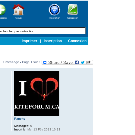
cations
Accueil
Inscription
Connexion
Imprimer
|
Inscription
|
Connexion
1 message • Page
1
sur
1
Pancho
Messages:
5
Inscrit le:
Mer 13 Fév 2013 10:13