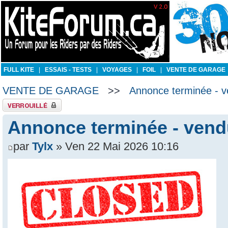
FULL KITE
|
ESSAIS - TESTS
|
VOYAGES
|
FOIL
|
VENTE DE GARAGE
VENTE DE GARAGE
>>
Annonce terminée - v
Sujet verrouillé
Annonce terminée - vend
par
Tylx
» Ven 22 Mai 2026 10:16