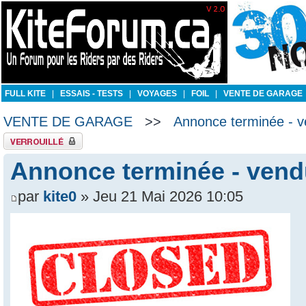
FULL KITE
|
ESSAIS - TESTS
|
VOYAGES
|
FOIL
|
VENTE DE GARAGE
VENTE DE GARAGE
>>
Annonce terminée - v
Sujet verrouillé
Annonce terminée - vend
par
kite0
» Jeu 21 Mai 2026 10:05