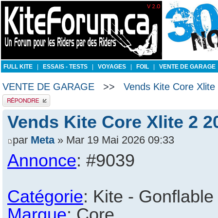
FULL KITE
|
ESSAIS - TESTS
|
VOYAGES
|
FOIL
|
VENTE DE GARAGE
VENTE DE GARAGE
>>
Vends Kite Core Xlit
Publier une réponse
Vends Kite Core Xlite 2 
par
Meta
» Mar 19 Mai 2026 09:33
Annonce
: #9039
Catégorie
: Kite - Gonflable
Marque
: Core