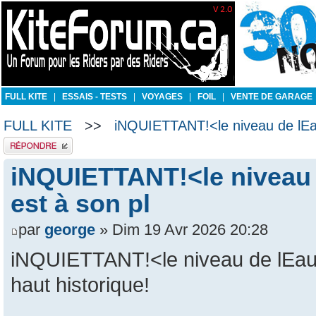
FULL KITE
|
ESSAIS - TESTS
|
VOYAGES
|
FOIL
|
VENTE DE GARAGE
FULL KITE
>>
iNQUIETTANT!<le niveau de lEau
Publier une réponse
iNQUIETTANT!<le niveau d
est à son pl
par
george
» Dim 19 Avr 2026 20:28
iNQUIETTANT!<le niveau de lEau s
haut historique!