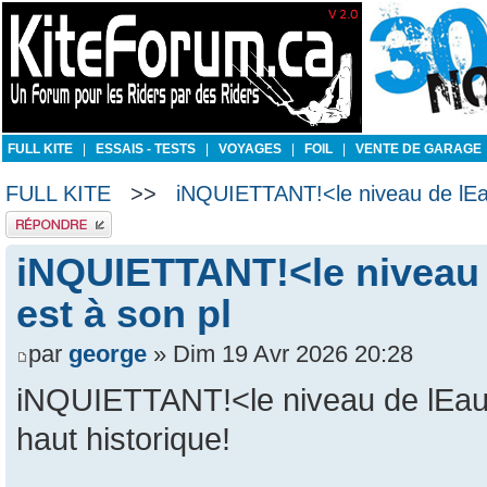
FULL KITE
|
ESSAIS - TESTS
|
VOYAGES
|
FOIL
|
VENTE DE GARAGE
FULL KITE
>>
iNQUIETTANT!<le niveau de lEau
Publier une réponse
iNQUIETTANT!<le niveau d
est à son pl
par
george
» Dim 19 Avr 2026 20:28
iNQUIETTANT!<le niveau de lEau s
haut historique!