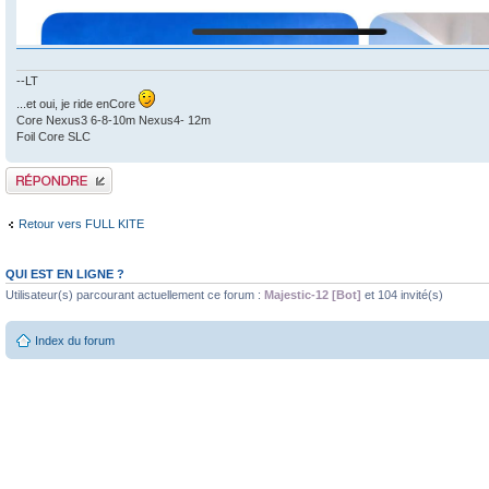
--LT
...et oui, je ride enCore
Core Nexus3 6-8-10m Nexus4- 12m
Foil Core SLC
Publier une réponse
Retour vers FULL KITE
QUI EST EN LIGNE ?
Utilisateur(s) parcourant actuellement ce forum :
Majestic-12 [Bot]
et 104 invité(s)
Index du forum