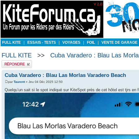
FULL KITE
|
ESSAIS - TESTS
|
VOYAGES
|
FOIL
|
VENTE DE GARAGE
FULL KITE
>>
Cuba Varadero : Blau Las Morl
Publier une réponse
Cuba Varadero : Blau Las Morlas Varadero Beach
par
Taurent
» Jeu 04 Déc 2025 12:50
Quelqu’un sait si le spot indiqué sur KiteSpot près de cet hôtel est tjrs en 