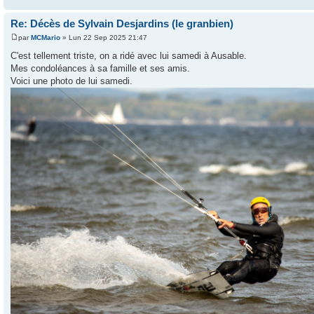
Re: Décès de Sylvain Desjardins (le granbien)
par
MCMario
» Lun 22 Sep 2025 21:47
C'est tellement triste, on a ridé avec lui samedi à Ausable.
Mes condoléances à sa famille et ses amis.
Voici une photo de lui samedi.