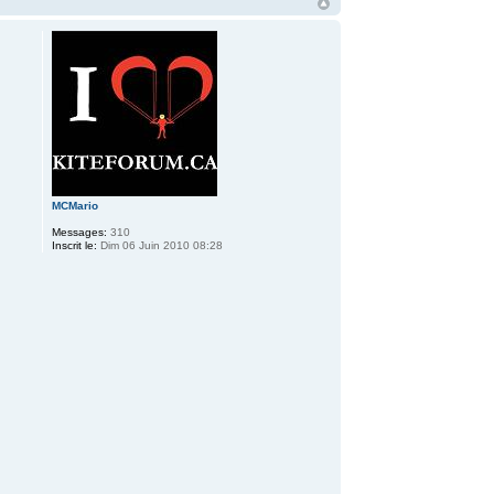
MCMario
Messages:
310
Inscrit le:
Dim 06 Juin 2010 08:28