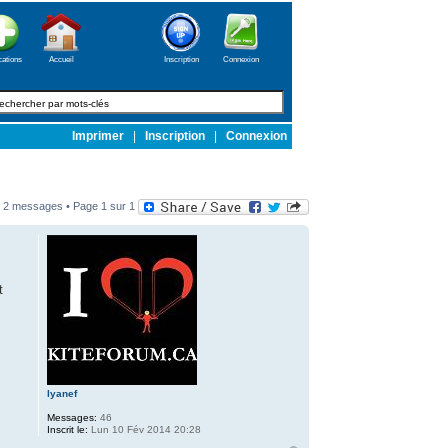
cations
Accueil
Inscription
Connexion
Imprimer
|
Inscription
|
Connexion
2 messages • Page
1
sur
1
t
lyanef
Messages:
46
Inscrit le:
Lun 10 Fév 2014 20:28