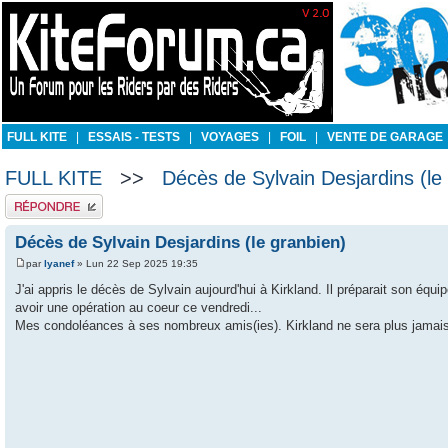
FULL KITE
|
ESSAIS - TESTS
|
VOYAGES
|
FOIL
|
VENTE DE GARAGE
FULL KITE
>>
Décès de Sylvain Desjardins (le
Publier une réponse
Décès de Sylvain Desjardins (le granbien)
par
lyanef
» Lun 22 Sep 2025 19:35
J'ai appris le décès de Sylvain aujourd'hui à Kirkland. Il préparait son équip
avoir une opération au coeur ce vendredi...
Mes condoléances à ses nombreux amis(ies). Kirkland ne sera plus jamai