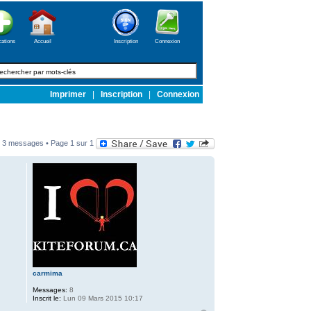
cations
Accueil
Inscription
Connexion
Imprimer
|
Inscription
|
Connexion
3 messages • Page
1
sur
1
carmima
Messages:
8
Inscrit le:
Lun 09 Mars 2015 10:17