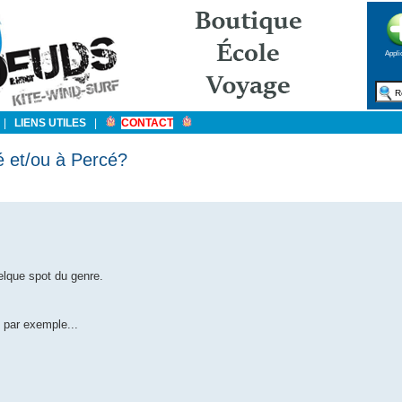
Appli
|
LIENS UTILES
|
CONTACT
é et/ou à Percé?
elque spot du genre.
 par exemple...