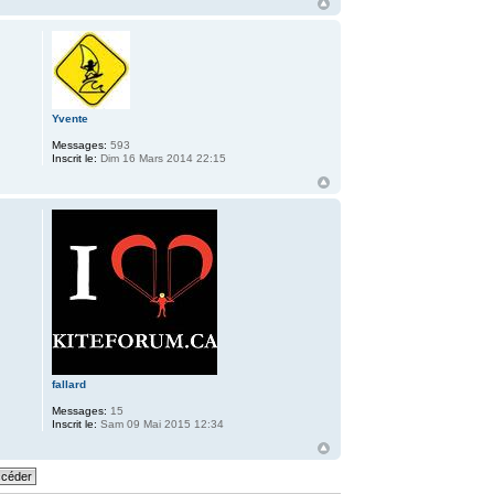
Yvente
Messages:
593
Inscrit le:
Dim 16 Mars 2014 22:15
fallard
Messages:
15
Inscrit le:
Sam 09 Mai 2015 12:34