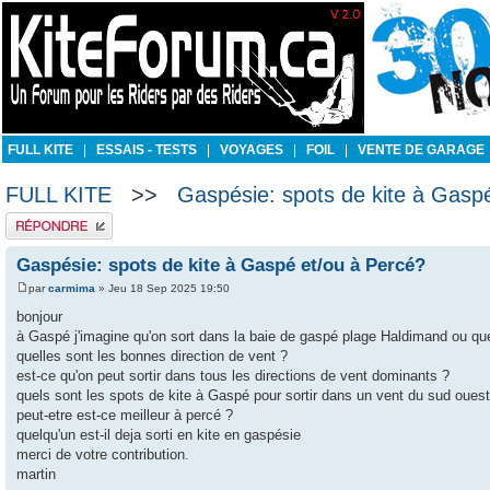
FULL KITE
|
ESSAIS - TESTS
|
VOYAGES
|
FOIL
|
VENTE DE GARAGE
FULL KITE
>>
Gaspésie: spots de kite à Gasp
Publier une réponse
Gaspésie: spots de kite à Gaspé et/ou à Percé?
par
carmima
» Jeu 18 Sep 2025 19:50
bonjour
à Gaspé j'imagine qu'on sort dans la baie de gaspé plage Haldimand ou qu
quelles sont les bonnes direction de vent ?
est-ce qu'on peut sortir dans tous les directions de vent dominants ?
quels sont les spots de kite à Gaspé pour sortir dans un vent du sud ouest
peut-etre est-ce meilleur à percé ?
quelqu'un est-il deja sorti en kite en gaspésie
merci de votre contribution.
martin