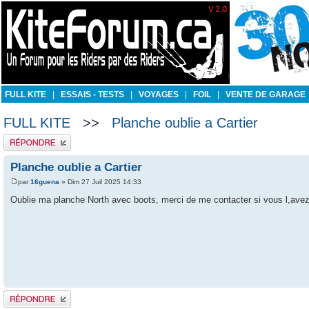
FULL KITE
|
ESSAIS - TESTS
|
VOYAGES
|
FOIL
|
VENTE DE GARAGE
FULL KITE
>>
Planche oublie a Cartier
Publier une réponse
Planche oublie a Cartier
par
16guena
» Dim 27 Juil 2025 14:33
Oublie ma planche North avec boots, merci de me contacter si vous l,avez.
Publier une réponse