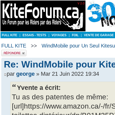
FULL KITE
|
ESSAIS - TESTS
|
VOYAGES
|
FOIL
|
VENTE DE GARAGE
FULL KITE
>>
WindMobile pour Un Seul Kitesur
Publier une réponse
Re: WindMobile pour Kit
par
george
» Mar 21 Juin 2022 19:34
Yvente a écrit:
Tu as des patentes de même:
[url]https://www.amazon.ca/-/fr/S