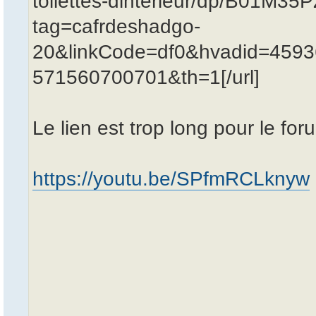
toilettes-dintérieur/dp/B01M
tag=cafrdeshadgo-
20&linkCode=df0&hvadid=459
571560700701&th=1[/url]
Le lien est trop long pour le for
https://youtu.be/SPfmRCLknyw