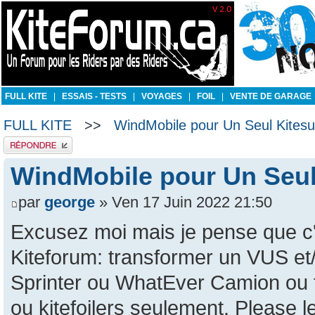
FULL KITE
|
ESSAIS - TESTS
|
VOYAGES
|
FOIL
|
VENTE DE GARAGE
FULL KITE
>>
WindMobile pour Un Seul Kitesur
Publier une réponse
WindMobile pour Un Seul 
par
george
» Ven 17 Juin 2022 21:50
Excusez moi mais je pense que c'e
Kiteforum: transformer un VUS et
Sprinter ou WhatEver Camion ou t
ou kitefoilers seulement. Please 