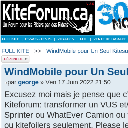
FULL KITE
|
ESSAIS - TESTS
|
VOYAGES
|
FOIL
|
VENTE DE GARAGE
FULL KITE
>>
WindMobile pour Un Seul Kitesur
Publier une réponse
WindMobile pour Un Seul 
par
george
» Ven 17 Juin 2022 21:50
Excusez moi mais je pense que c'e
Kiteforum: transformer un VUS et
Sprinter ou WhatEver Camion ou t
ou kitefoilers seulement. Please 