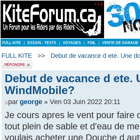
FULL KITE
|
ESSAIS - TESTS
|
VOYAGES
|
FOIL
|
VENTE DE GARAGE
FULL KITE
>>
Debut de vacance d ete. Une d
Publier une réponse
Debut de vacance d ete.
WindMobile?
par
george
» Ven 03 Juin 2022 20:11
Je cours apres le vent pour faire 
tout plein de sable et d'eau de me
voulais acheter une Douche d aut