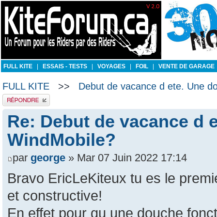
FULL KITE
|
ESSAIS - TESTS
|
VOYAGES
|
FOIL
|
VENTE DE GARAGE
FULL KITE
>>
Debut de vacance d ete. Une d
Publier une réponse
Re: Debut de vacance d 
WindMobile?
par
george
» Mar 07 Juin 2022 17:14
Bravo EricLeKiteux tu es le premie
et constructive!
En effet pour qu une douche fonct