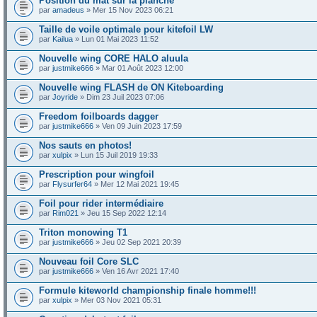
Position du mât sur la planche
par
amadeus
» Mer 15 Nov 2023 06:21
Taille de voile optimale pour kitefoil LW
par
Kailua
» Lun 01 Mai 2023 11:52
Nouvelle wing CORE HALO aluula
par
justmike666
» Mar 01 Août 2023 12:00
Nouvelle wing FLASH de ON Kiteboarding
par
Joyride
» Dim 23 Juil 2023 07:06
Freedom foilboards dagger
par
justmike666
» Ven 09 Juin 2023 17:59
Nos sauts en photos!
par
xulpix
» Lun 15 Juil 2019 19:33
Prescription pour wingfoil
par
Flysurfer64
» Mer 12 Mai 2021 19:45
Foil pour rider intermédiaire
par
Rim021
» Jeu 15 Sep 2022 12:14
Triton monowing T1
par
justmike666
» Jeu 02 Sep 2021 20:39
Nouveau foil Core SLC
par
justmike666
» Ven 16 Avr 2021 17:40
Formule kiteworld championship finale homme!!!
par
xulpix
» Mer 03 Nov 2021 05:31