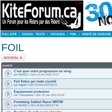
FULL KITE
|
ESSAIS - TESTS
|
VOYAGES
|
FOIL
|
VENTE DE GARAGE
FOIL
Publier un nouveau
sujet
SUJETS
C’est quoi votre progression en wing
par
Rim021
» Sam 11 Oct 2025 14:27
Foil Ketos qui reste couché
par
miguel
» Dim 25 Mai 2025 06:19
Equipement protection
par
Tramontane
» Mer 26 Jan 2022 20:20
Frontwing Sabfoil Razor WR780
par
Rim021
» Dim 26 Mai 2024 07:44