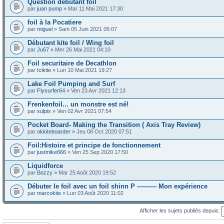
Question debutant foil
par
juan pump
» Mar 11 Mai 2021 17:30
foil à la Pocatiere
par
miguel
» Sam 05 Juin 2021 05:07
Débutant kite foil / Wing foil
par
Ju67
» Mer 26 Mai 2021 04:10
Foil securitaire de Decathlon
par
Icikite
» Lun 10 Mai 2021 19:27
Lake Foil Pumping and Surf
par
Flysurfer64
» Ven 23 Avr 2021 12:13
Frenkenfoil... un monstre est né!
par
xulpix
» Ven 02 Avr 2021 07:54
Pocket Board- Making the Transition ( Axis Tray Review)
par
okkiteboarder
» Jeu 08 Oct 2020 07:51
Foil:Histoire et principe de fonctionnement
par
justmike666
» Ven 25 Sep 2020 17:50
Liquidforce
par
Bozzy
» Mar 25 Août 2020 19:52
Débuter le foil avec un foil shinn P ——— Mon expérience
par
marcokite
» Lun 03 Août 2020 11:02
Afficher les sujets publiés depuis: