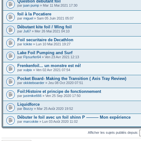
Question debutant foil
par
juan pump
» Mar 11 Mai 2021 17:30
foil à la Pocatiere
par
miguel
» Sam 05 Juin 2021 05:07
Débutant kite foil / Wing foil
par
Ju67
» Mer 26 Mai 2021 04:10
Foil securitaire de Decathlon
par
Icikite
» Lun 10 Mai 2021 19:27
Lake Foil Pumping and Surf
par
Flysurfer64
» Ven 23 Avr 2021 12:13
Frenkenfoil... un monstre est né!
par
xulpix
» Ven 02 Avr 2021 07:54
Pocket Board- Making the Transition ( Axis Tray Review)
par
okkiteboarder
» Jeu 08 Oct 2020 07:51
Foil:Histoire et principe de fonctionnement
par
justmike666
» Ven 25 Sep 2020 17:50
Liquidforce
par
Bozzy
» Mar 25 Août 2020 19:52
Débuter le foil avec un foil shinn P ——— Mon expérience
par
marcokite
» Lun 03 Août 2020 11:02
Afficher les sujets publiés depuis: