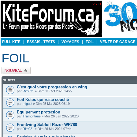
FULL KITE
|
ESSAIS - TESTS
|
VOYAGES
|
FOIL
|
VENTE DE GARAGE
FOIL
Publier un nouveau
sujet
SUJETS
C’est quoi votre progression en wing
par
Rim021
» Sam 11 Oct 2025 14:27
Foil Ketos qui reste couché
par
miguel
» Dim 25 Mai 2025 06:19
Equipement protection
par
Tramontane
» Mer 26 Jan 2022 20:20
Frontwing Sabfoil Razor WR780
par
Rim021
» Dim 26 Mai 2024 07:44