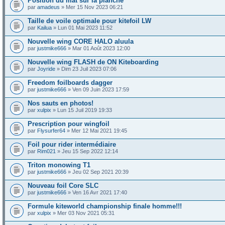
Position du mât sur la planche
par
amadeus
» Mer 15 Nov 2023 06:21
Taille de voile optimale pour kitefoil LW
par
Kailua
» Lun 01 Mai 2023 11:52
Nouvelle wing CORE HALO aluula
par
justmike666
» Mar 01 Août 2023 12:00
Nouvelle wing FLASH de ON Kiteboarding
par
Joyride
» Dim 23 Juil 2023 07:06
Freedom foilboards dagger
par
justmike666
» Ven 09 Juin 2023 17:59
Nos sauts en photos!
par
xulpix
» Lun 15 Juil 2019 19:33
Prescription pour wingfoil
par
Flysurfer64
» Mer 12 Mai 2021 19:45
Foil pour rider intermédiaire
par
Rim021
» Jeu 15 Sep 2022 12:14
Triton monowing T1
par
justmike666
» Jeu 02 Sep 2021 20:39
Nouveau foil Core SLC
par
justmike666
» Ven 16 Avr 2021 17:40
Formule kiteworld championship finale homme!!!
par
xulpix
» Mer 03 Nov 2021 05:31