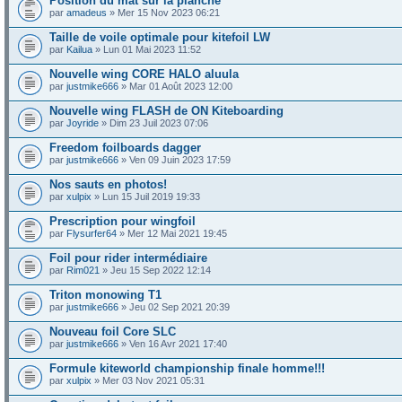
Position du mât sur la planche
par
amadeus
» Mer 15 Nov 2023 06:21
Taille de voile optimale pour kitefoil LW
par
Kailua
» Lun 01 Mai 2023 11:52
Nouvelle wing CORE HALO aluula
par
justmike666
» Mar 01 Août 2023 12:00
Nouvelle wing FLASH de ON Kiteboarding
par
Joyride
» Dim 23 Juil 2023 07:06
Freedom foilboards dagger
par
justmike666
» Ven 09 Juin 2023 17:59
Nos sauts en photos!
par
xulpix
» Lun 15 Juil 2019 19:33
Prescription pour wingfoil
par
Flysurfer64
» Mer 12 Mai 2021 19:45
Foil pour rider intermédiaire
par
Rim021
» Jeu 15 Sep 2022 12:14
Triton monowing T1
par
justmike666
» Jeu 02 Sep 2021 20:39
Nouveau foil Core SLC
par
justmike666
» Ven 16 Avr 2021 17:40
Formule kiteworld championship finale homme!!!
par
xulpix
» Mer 03 Nov 2021 05:31