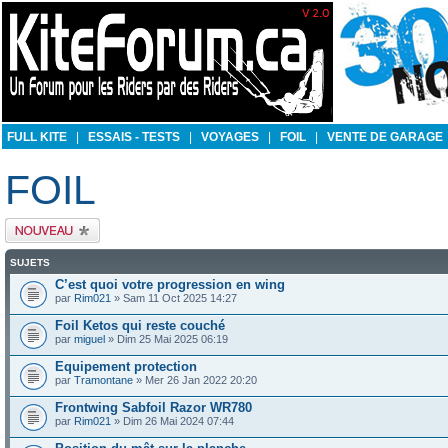
FULL KITE
|
ESSAIS - TESTS
|
VOYAGES
|
FOIL
|
VENTE DE GARAGE
FOIL
Publier un nouveau
sujet
SUJETS
C’est quoi votre progression en wing
par
Rim021
» Sam 11 Oct 2025 14:27
Foil Ketos qui reste couché
par
miguel
» Dim 25 Mai 2025 06:19
Equipement protection
par
Tramontane
» Mer 26 Jan 2022 20:20
Frontwing Sabfoil Razor WR780
par
Rim021
» Dim 26 Mai 2024 07:44