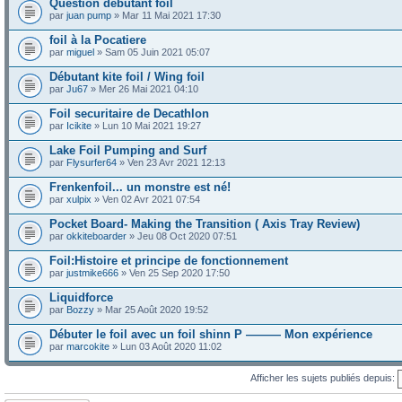
Question debutant foil
par
juan pump
» Mar 11 Mai 2021 17:30
foil à la Pocatiere
par
miguel
» Sam 05 Juin 2021 05:07
Débutant kite foil / Wing foil
par
Ju67
» Mer 26 Mai 2021 04:10
Foil securitaire de Decathlon
par
Icikite
» Lun 10 Mai 2021 19:27
Lake Foil Pumping and Surf
par
Flysurfer64
» Ven 23 Avr 2021 12:13
Frenkenfoil... un monstre est né!
par
xulpix
» Ven 02 Avr 2021 07:54
Pocket Board- Making the Transition ( Axis Tray Review)
par
okkiteboarder
» Jeu 08 Oct 2020 07:51
Foil:Histoire et principe de fonctionnement
par
justmike666
» Ven 25 Sep 2020 17:50
Liquidforce
par
Bozzy
» Mar 25 Août 2020 19:52
Débuter le foil avec un foil shinn P ——— Mon expérience
par
marcokite
» Lun 03 Août 2020 11:02
Afficher les sujets publiés depuis: