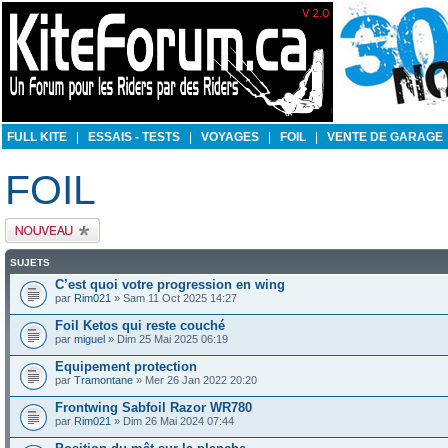
FULL KITE
|
ESSAIS - TESTS
|
VOYAGES
|
FOIL
|
VENTE DE GARAGE
FOIL
Publier un nouveau
sujet
SUJETS
C’est quoi votre progression en wing
par
Rim021
» Sam 11 Oct 2025 14:27
Foil Ketos qui reste couché
par
miguel
» Dim 25 Mai 2025 06:19
Equipement protection
par
Tramontane
» Mer 26 Jan 2022 20:20
Frontwing Sabfoil Razor WR780
par
Rim021
» Dim 26 Mai 2024 07:44