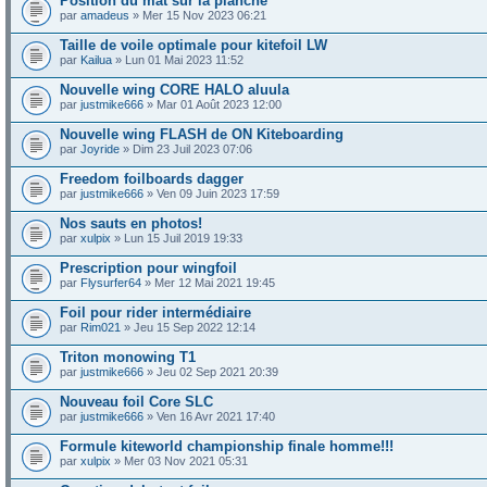
Position du mât sur la planche
par
amadeus
» Mer 15 Nov 2023 06:21
Taille de voile optimale pour kitefoil LW
par
Kailua
» Lun 01 Mai 2023 11:52
Nouvelle wing CORE HALO aluula
par
justmike666
» Mar 01 Août 2023 12:00
Nouvelle wing FLASH de ON Kiteboarding
par
Joyride
» Dim 23 Juil 2023 07:06
Freedom foilboards dagger
par
justmike666
» Ven 09 Juin 2023 17:59
Nos sauts en photos!
par
xulpix
» Lun 15 Juil 2019 19:33
Prescription pour wingfoil
par
Flysurfer64
» Mer 12 Mai 2021 19:45
Foil pour rider intermédiaire
par
Rim021
» Jeu 15 Sep 2022 12:14
Triton monowing T1
par
justmike666
» Jeu 02 Sep 2021 20:39
Nouveau foil Core SLC
par
justmike666
» Ven 16 Avr 2021 17:40
Formule kiteworld championship finale homme!!!
par
xulpix
» Mer 03 Nov 2021 05:31