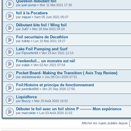
Question debutant foil
par
juan pump
» Mar 11 Mai 2021 17:30
foil à la Pocatiere
par
miguel
» Sam 05 Juin 2021 05:07
Débutant kite foil / Wing foil
par
Ju67
» Mer 26 Mai 2021 04:10
Foil securitaire de Decathlon
par
Icikite
» Lun 10 Mai 2021 19:27
Lake Foil Pumping and Surf
par
Flysurfer64
» Ven 23 Avr 2021 12:13
Frenkenfoil... un monstre est né!
par
xulpix
» Ven 02 Avr 2021 07:54
Pocket Board- Making the Transition ( Axis Tray Review)
par
okkiteboarder
» Jeu 08 Oct 2020 07:51
Foil:Histoire et principe de fonctionnement
par
justmike666
» Ven 25 Sep 2020 17:50
Liquidforce
par
Bozzy
» Mar 25 Août 2020 19:52
Débuter le foil avec un foil shinn P ——— Mon expérience
par
marcokite
» Lun 03 Août 2020 11:02
Afficher les sujets publiés depuis: