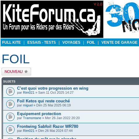
FULL KITE
|
ESSAIS - TESTS
|
VOYAGES
|
FOIL
|
VENTE DE GARAGE
FOIL
Publier un nouveau
sujet
SUJETS
C’est quoi votre progression en wing
par
Rim021
» Sam 11 Oct 2025 14:27
Foil Ketos qui reste couché
par
miguel
» Dim 25 Mai 2025 06:19
Equipement protection
par
Tramontane
» Mer 26 Jan 2022 20:20
Frontwing Sabfoil Razor WR780
par
Rim021
» Dim 26 Mai 2024 07:44