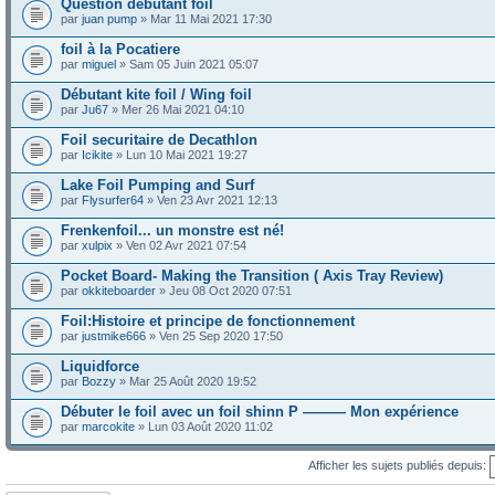
Question debutant foil
par
juan pump
» Mar 11 Mai 2021 17:30
foil à la Pocatiere
par
miguel
» Sam 05 Juin 2021 05:07
Débutant kite foil / Wing foil
par
Ju67
» Mer 26 Mai 2021 04:10
Foil securitaire de Decathlon
par
Icikite
» Lun 10 Mai 2021 19:27
Lake Foil Pumping and Surf
par
Flysurfer64
» Ven 23 Avr 2021 12:13
Frenkenfoil... un monstre est né!
par
xulpix
» Ven 02 Avr 2021 07:54
Pocket Board- Making the Transition ( Axis Tray Review)
par
okkiteboarder
» Jeu 08 Oct 2020 07:51
Foil:Histoire et principe de fonctionnement
par
justmike666
» Ven 25 Sep 2020 17:50
Liquidforce
par
Bozzy
» Mar 25 Août 2020 19:52
Débuter le foil avec un foil shinn P ——— Mon expérience
par
marcokite
» Lun 03 Août 2020 11:02
Afficher les sujets publiés depuis: