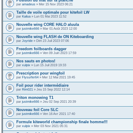
Position du mât sur la planche
par
amadeus
» Mer 15 Nov 2023 06:21
Taille de voile optimale pour kitefoil LW
par
Kailua
» Lun 01 Mai 2023 11:52
Nouvelle wing CORE HALO aluula
par
justmike666
» Mar 01 Août 2023 12:00
Nouvelle wing FLASH de ON Kiteboarding
par
Joyride
» Dim 23 Juil 2023 07:06
Freedom foilboards dagger
par
justmike666
» Ven 09 Juin 2023 17:59
Nos sauts en photos!
par
xulpix
» Lun 15 Juil 2019 19:33
Prescription pour wingfoil
par
Flysurfer64
» Mer 12 Mai 2021 19:45
Foil pour rider intermédiaire
par
Rim021
» Jeu 15 Sep 2022 12:14
Triton monowing T1
par
justmike666
» Jeu 02 Sep 2021 20:39
Nouveau foil Core SLC
par
justmike666
» Ven 16 Avr 2021 17:40
Formule kiteworld championship finale homme!!!
par
xulpix
» Mer 03 Nov 2021 05:31