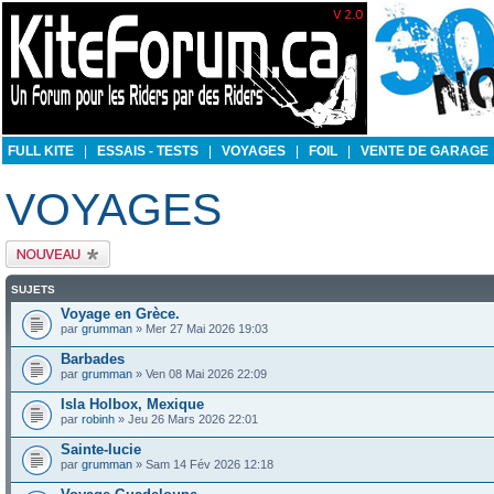
FULL KITE
|
ESSAIS - TESTS
|
VOYAGES
|
FOIL
|
VENTE DE GARAGE
VOYAGES
Publier un nouveau
sujet
SUJETS
Voyage en Grèce.
par
grumman
» Mer 27 Mai 2026 19:03
Barbades
par
grumman
» Ven 08 Mai 2026 22:09
Isla Holbox, Mexique
par
robinh
» Jeu 26 Mars 2026 22:01
Sainte-lucie
par
grumman
» Sam 14 Fév 2026 12:18