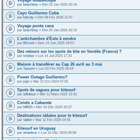
Voyage Guadeloupe
par
beachboy
» Dim 25 Jan 2026 20:14
Cayo Guillermo Cuba
par
kitecity
» Dim 08 Fév 2026 11:47
Voyage punta cana
par
beachboy
» Dim 25 Jan 2026 20:19
L'antichambre d'Éole à vendre
par
BGood
» Sam 14 Juin 2025 18:53
Des retours sur les spots de kite en Vendée (France) ?
par
Ionidas
» Lun 14 Juil 2025 17:33
Maison à transférer au Cap 26 avril au 3 mai
par
Taurent
» Lun 03 Fév 2025 09:54
Power Outage Guillermo?
par
jogri
» Mar 22 Oct 2024 07:55
Spots de vagues pour kitesurf
par
stfkiteux
» Mer 12 Mars 2025 15:42
Condo a Cabarete
par
bill500
» Mer 04 Déc 2024 20:37
Destinations idéales pour le kitesurf
par
Valkiri
» Mar 11 Fév 2025 04:55
Kitesurf en Uruguay
par
amadeus
» Lun 16 Déc 2019 09:58