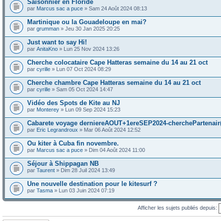
Saisonnier en Floride
par
Marcus sac a puce
» Sam 24 Août 2024 08:13
Martinique ou la Gouadeloupe en mai?
par
grumman
» Jeu 30 Jan 2025 20:25
Just want to say Hi!
par
AnitaKno
» Lun 25 Nov 2024 13:26
Cherche colocataire Cape Hatteras semaine du 14 au 21 oct
par
cyrille
» Lun 07 Oct 2024 08:29
Cherche chambre Cape Hatteras semaine du 14 au 21 oct
par
cyrille
» Sam 05 Oct 2024 14:47
Vidéo des Spots de Kite au NJ
par
Monterey
» Lun 09 Sep 2024 15:23
Cabarete voyage derniereAOUT+1ereSEP2024-cherchePartenair(
par
Eric Legrandroux
» Mar 06 Août 2024 12:52
Ou kiter à Cuba fin novembre.
par
Marcus sac a puce
» Dim 04 Août 2024 11:00
Séjour à Shippagan NB
par
Taurent
» Dim 28 Juil 2024 13:49
Une nouvelle destination pour le kitesurf ?
par
Tasma
» Lun 03 Juin 2024 07:19
Afficher les sujets publiés depuis: