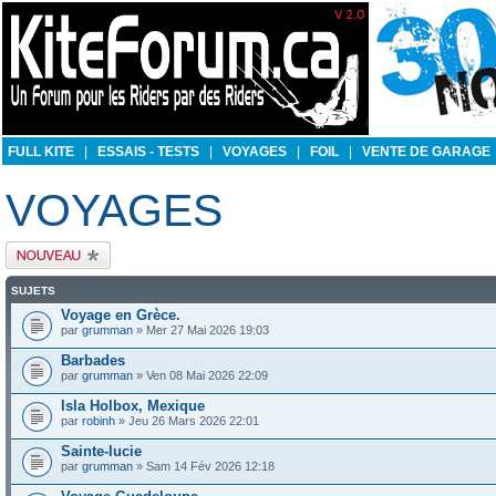
FULL KITE
|
ESSAIS - TESTS
|
VOYAGES
|
FOIL
|
VENTE DE GARAGE
VOYAGES
Publier un nouveau
sujet
SUJETS
Voyage en Grèce.
par
grumman
» Mer 27 Mai 2026 19:03
Barbades
par
grumman
» Ven 08 Mai 2026 22:09
Isla Holbox, Mexique
par
robinh
» Jeu 26 Mars 2026 22:01
Sainte-lucie
par
grumman
» Sam 14 Fév 2026 12:18