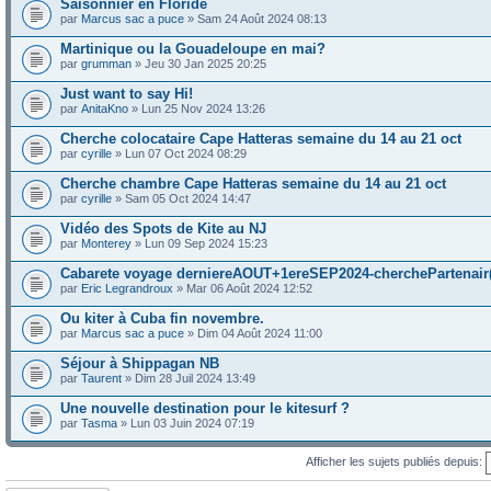
Saisonnier en Floride
par
Marcus sac a puce
» Sam 24 Août 2024 08:13
Martinique ou la Gouadeloupe en mai?
par
grumman
» Jeu 30 Jan 2025 20:25
Just want to say Hi!
par
AnitaKno
» Lun 25 Nov 2024 13:26
Cherche colocataire Cape Hatteras semaine du 14 au 21 oct
par
cyrille
» Lun 07 Oct 2024 08:29
Cherche chambre Cape Hatteras semaine du 14 au 21 oct
par
cyrille
» Sam 05 Oct 2024 14:47
Vidéo des Spots de Kite au NJ
par
Monterey
» Lun 09 Sep 2024 15:23
Cabarete voyage derniereAOUT+1ereSEP2024-cherchePartenair(
par
Eric Legrandroux
» Mar 06 Août 2024 12:52
Ou kiter à Cuba fin novembre.
par
Marcus sac a puce
» Dim 04 Août 2024 11:00
Séjour à Shippagan NB
par
Taurent
» Dim 28 Juil 2024 13:49
Une nouvelle destination pour le kitesurf ?
par
Tasma
» Lun 03 Juin 2024 07:19
Afficher les sujets publiés depuis: