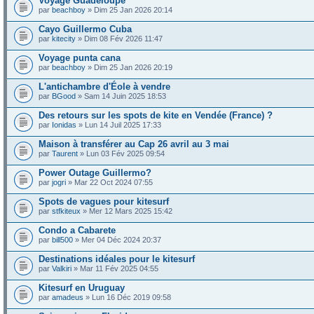
Voyage Guadeloupe
par
beachboy
» Dim 25 Jan 2026 20:14
Cayo Guillermo Cuba
par
kitecity
» Dim 08 Fév 2026 11:47
Voyage punta cana
par
beachboy
» Dim 25 Jan 2026 20:19
L'antichambre d'Éole à vendre
par
BGood
» Sam 14 Juin 2025 18:53
Des retours sur les spots de kite en Vendée (France) ?
par
Ionidas
» Lun 14 Juil 2025 17:33
Maison à transférer au Cap 26 avril au 3 mai
par
Taurent
» Lun 03 Fév 2025 09:54
Power Outage Guillermo?
par
jogri
» Mar 22 Oct 2024 07:55
Spots de vagues pour kitesurf
par
stfkiteux
» Mer 12 Mars 2025 15:42
Condo a Cabarete
par
bill500
» Mer 04 Déc 2024 20:37
Destinations idéales pour le kitesurf
par
Valkiri
» Mar 11 Fév 2025 04:55
Kitesurf en Uruguay
par
amadeus
» Lun 16 Déc 2019 09:58