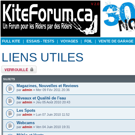
FULL KITE
|
ESSAIS - TESTS
|
VOYAGES
|
FOIL
|
VENTE DE GARAGE
LIENS UTILES
Forum verrouillé
SUJETS
Magazines, Nouvelles et Reviews
par
admin
» Mer 09 Fév 2011 20:36
Niveaux et Qualité de l'eau
par
admin
» Jeu 05 Août 2010 20:43
Les Spots
par
admin
» Lun 07 Juin 2010 11:52
Webcams
par
admin
» Ven 04 Juin 2010 19:31