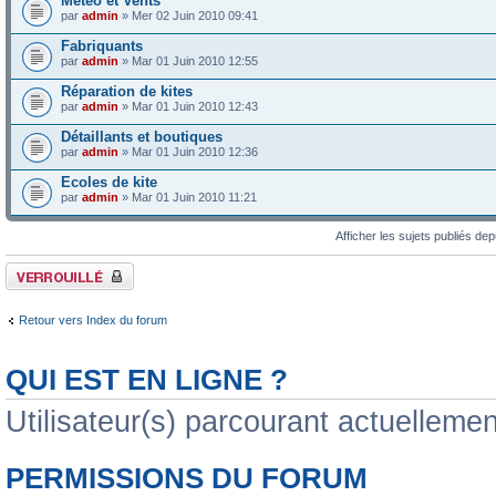
Météo et Vents
par
admin
» Mer 02 Juin 2010 09:41
Fabriquants
par
admin
» Mar 01 Juin 2010 12:55
Réparation de kites
par
admin
» Mar 01 Juin 2010 12:43
Détaillants et boutiques
par
admin
» Mar 01 Juin 2010 12:36
Ecoles de kite
par
admin
» Mar 01 Juin 2010 11:21
Afficher les sujets publiés de
Forum verrouillé
Retour vers Index du forum
QUI EST EN LIGNE ?
Utilisateur(s) parcourant actuellement
PERMISSIONS DU FORUM