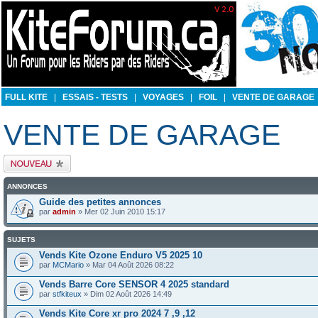
FULL KITE
|
ESSAIS - TESTS
|
VOYAGES
|
FOIL
|
VENTE DE GARAGE
VENTE DE GARAGE
Publier un nouveau
sujet
ANNONCES
Guide des petites annonces
par
admin
» Mer 02 Juin 2010 15:17
SUJETS
Vends Kite Ozone Enduro V5 2025 10
par
MCMario
» Mar 04 Août 2026 08:22
Vends Barre Core SENSOR 4 2025 standard
par
stfkiteux
» Dim 02 Août 2026 14:49
Vends Kite Core xr pro 2024 7 ,9 ,12