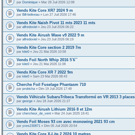
par
Dominique
» Mar 28 Juil 2026 12:08
Vends Kite Core XR7 2024 9 m
par
Bill-beliveau
» Lun 27 Juil 2026 17:46
Vends Kite Naish Pivot 11 mts 2023 11 mts
par
alfredoviel
» Jeu 23 Juil 2026 06:22
Vends Kite Airush Wave v9 2022 9 m
par
alfredoviel
» Jeu 23 Juil 2026 06:19
Vends Kite Core section 2 2019 7m
par
kite0
» Jeu 21 Mai 2026 10:58
Vends Foil North Whip 2016 5`6``
par
kite0
» Jeu 21 Mai 2026 11:08
Vends Kite Core XR 7 2022 9m
par
kite0
» Sam 23 Mai 2026 08:43
Cherche Foil Fuselage Phantasm 710
par
probicha
» Dim 19 Juil 2026 17:48
Vends Véhicule SubaruTribeca Transformé en VR 2013 3 places
par
george
» Jeu 18 Juin 2026 21:27
Vends Kite Airush Lithium 2016 8 et 12m
par
chercheur_de_vent
» Mar 24 Juin 2025 19:41
Vends Foil Moses 93 cm avec monowing 2021 93 cm
par
yves230871
» Dim 05 Juil 2026 20:54
Vends Kite Core X-Lite 2 2024 10 metres