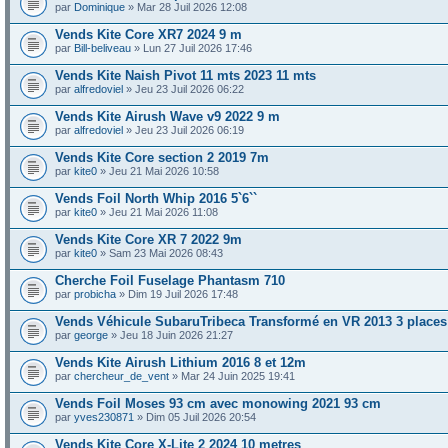
par
Dominique
» Mar 28 Juil 2026 12:08
Vends Kite Core XR7 2024 9 m
par
Bill-beliveau
» Lun 27 Juil 2026 17:46
Vends Kite Naish Pivot 11 mts 2023 11 mts
par
alfredoviel
» Jeu 23 Juil 2026 06:22
Vends Kite Airush Wave v9 2022 9 m
par
alfredoviel
» Jeu 23 Juil 2026 06:19
Vends Kite Core section 2 2019 7m
par
kite0
» Jeu 21 Mai 2026 10:58
Vends Foil North Whip 2016 5`6``
par
kite0
» Jeu 21 Mai 2026 11:08
Vends Kite Core XR 7 2022 9m
par
kite0
» Sam 23 Mai 2026 08:43
Cherche Foil Fuselage Phantasm 710
par
probicha
» Dim 19 Juil 2026 17:48
Vends Véhicule SubaruTribeca Transformé en VR 2013 3 places
par
george
» Jeu 18 Juin 2026 21:27
Vends Kite Airush Lithium 2016 8 et 12m
par
chercheur_de_vent
» Mar 24 Juin 2025 19:41
Vends Foil Moses 93 cm avec monowing 2021 93 cm
par
yves230871
» Dim 05 Juil 2026 20:54
Vends Kite Core X-Lite 2 2024 10 metres