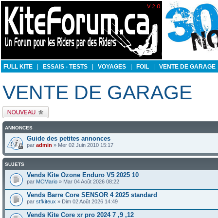
FULL KITE
|
ESSAIS - TESTS
|
VOYAGES
|
FOIL
|
VENTE DE GARAGE
VENTE DE GARAGE
Publier un nouveau
sujet
ANNONCES
Guide des petites annonces
par
admin
» Mer 02 Juin 2010 15:17
SUJETS
Vends Kite Ozone Enduro V5 2025 10
par
MCMario
» Mar 04 Août 2026 08:22
Vends Barre Core SENSOR 4 2025 standard
par
stfkiteux
» Dim 02 Août 2026 14:49
Vends Kite Core xr pro 2024 7 ,9 ,12