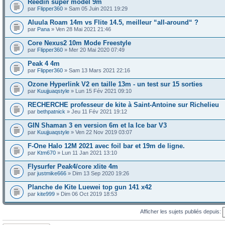
Reedin super model 9m
par
Flipper360
» Sam 05 Juin 2021 19:29
Aluula Roam 14m vs Flite 14.5, meilleur “all-around“ ?
par
Pana
» Ven 28 Mai 2021 21:46
Core Nexus2 10m Mode Freestyle
par
Flipper360
» Mer 20 Mai 2020 07:49
Peak 4 4m
par
Flipper360
» Sam 13 Mars 2021 22:16
Ozone Hyperlink V2 en taille 13m - un test sur 15 sorties
par
Kuujjuaqstyle
» Lun 15 Fév 2021 09:10
RECHERCHE professeur de kite à Saint-Antoine sur Richelieu
par
bethpatnick
» Jeu 11 Fév 2021 19:12
GIN Shaman 3 en version 6m et la Ice bar V3
par
Kuujjuaqstyle
» Ven 22 Nov 2019 03:07
F-One Halo 12M 2021 avec foil bar et 19m de ligne.
par
Ktm670
» Lun 11 Jan 2021 13:10
Flysurfer Peak4/core xlite 4m
par
justmike666
» Dim 13 Sep 2020 19:26
Planche de Kite Luewei top gun 141 x42
par
kite999
» Dim 06 Oct 2019 18:53
Afficher les sujets publiés depuis: