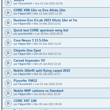
Sonic4
par
Flysurfer64
» Jeu 15 Juin 2023 20:43
CORE XR8 12m vs Evo Allula 12m
par
Flipper360
» Mar 13 Juin 2023 12:19
Duotone Evo D-Lab 2023 Allula 12m et 7m
par
Flipper360
» Mar 16 Mai 2023 22:01
Quick test CORE spectrum wing foil
par
justmike666
» Lun 28 Nov 2022 08:21
Core Nexus 3 13.5-10m
par
Flipper360
» Mar 03 Jan 2023 11:20
Chipolo One Spot
par
Flipper360
» Dim 09 Oct 2022 07:10
Carved Imperator VII
par
Flipper360
» Dim 24 Juil 2022 22:18
Nobile 160x45 split flying carpet 2015
par
Flipper360
» Mar 05 Juil 2022 22:17
Flysurfer VMG2
par
Flysurfer64
» Lun 24 Jan 2022 22:02
Nobile NHP carbone vs Standard
par
Flipper360
» Jeu 22 Avr 2021 20:24
CORE XR7 11M
par
Flipper360
» Mer 09 Juin 2021 09:30