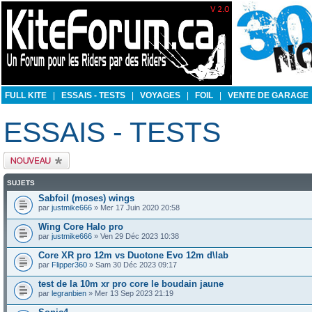
FULL KITE
|
ESSAIS - TESTS
|
VOYAGES
|
FOIL
|
VENTE DE GARAGE
ESSAIS - TESTS
Publier un nouveau
sujet
SUJETS
Sabfoil (moses) wings
par
justmike666
» Mer 17 Juin 2020 20:58
Wing Core Halo pro
par
justmike666
» Ven 29 Déc 2023 10:38
Core XR pro 12m vs Duotone Evo 12m d\lab
par
Flipper360
» Sam 30 Déc 2023 09:17
test de la 10m xr pro core le boudain jaune
par
legranbien
» Mer 13 Sep 2023 21:19