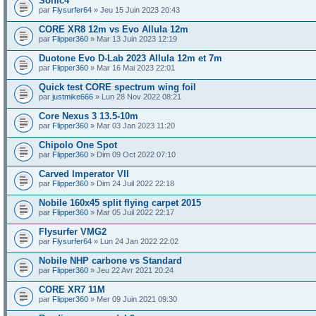
Sonic4
par
Flysurfer64
» Jeu 15 Juin 2023 20:43
CORE XR8 12m vs Evo Allula 12m
par
Flipper360
» Mar 13 Juin 2023 12:19
Duotone Evo D-Lab 2023 Allula 12m et 7m
par
Flipper360
» Mar 16 Mai 2023 22:01
Quick test CORE spectrum wing foil
par
justmike666
» Lun 28 Nov 2022 08:21
Core Nexus 3 13.5-10m
par
Flipper360
» Mar 03 Jan 2023 11:20
Chipolo One Spot
par
Flipper360
» Dim 09 Oct 2022 07:10
Carved Imperator VII
par
Flipper360
» Dim 24 Juil 2022 22:18
Nobile 160x45 split flying carpet 2015
par
Flipper360
» Mar 05 Juil 2022 22:17
Flysurfer VMG2
par
Flysurfer64
» Lun 24 Jan 2022 22:02
Nobile NHP carbone vs Standard
par
Flipper360
» Jeu 22 Avr 2021 20:24
CORE XR7 11M
par
Flipper360
» Mer 09 Juin 2021 09:30