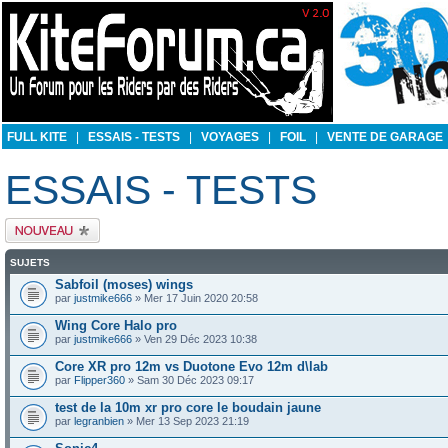
FULL KITE
|
ESSAIS - TESTS
|
VOYAGES
|
FOIL
|
VENTE DE GARAGE
ESSAIS - TESTS
Publier un nouveau
sujet
SUJETS
Sabfoil (moses) wings
par
justmike666
» Mer 17 Juin 2020 20:58
Wing Core Halo pro
par
justmike666
» Ven 29 Déc 2023 10:38
Core XR pro 12m vs Duotone Evo 12m d\lab
par
Flipper360
» Sam 30 Déc 2023 09:17
test de la 10m xr pro core le boudain jaune
par
legranbien
» Mer 13 Sep 2023 21:19