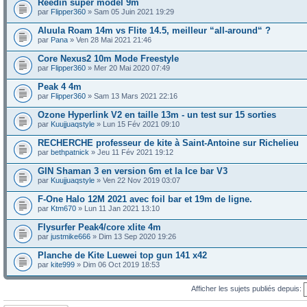
Reedin super model 9m
par
Flipper360
» Sam 05 Juin 2021 19:29
Aluula Roam 14m vs Flite 14.5, meilleur “all-around“ ?
par
Pana
» Ven 28 Mai 2021 21:46
Core Nexus2 10m Mode Freestyle
par
Flipper360
» Mer 20 Mai 2020 07:49
Peak 4 4m
par
Flipper360
» Sam 13 Mars 2021 22:16
Ozone Hyperlink V2 en taille 13m - un test sur 15 sorties
par
Kuujjuaqstyle
» Lun 15 Fév 2021 09:10
RECHERCHE professeur de kite à Saint-Antoine sur Richelieu
par
bethpatnick
» Jeu 11 Fév 2021 19:12
GIN Shaman 3 en version 6m et la Ice bar V3
par
Kuujjuaqstyle
» Ven 22 Nov 2019 03:07
F-One Halo 12M 2021 avec foil bar et 19m de ligne.
par
Ktm670
» Lun 11 Jan 2021 13:10
Flysurfer Peak4/core xlite 4m
par
justmike666
» Dim 13 Sep 2020 19:26
Planche de Kite Luewei top gun 141 x42
par
kite999
» Dim 06 Oct 2019 18:53
Afficher les sujets publiés depuis: