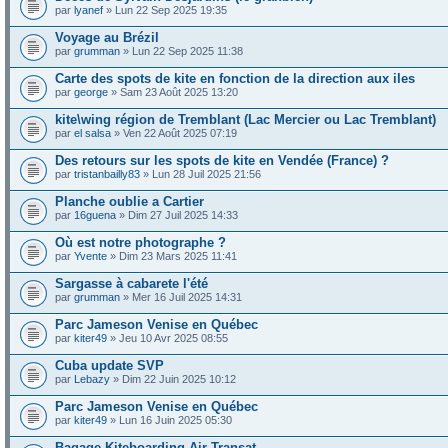
par
lyanef
» Lun 22 Sep 2025 19:35
Voyage au Brézil
par
grumman
» Lun 22 Sep 2025 11:38
Carte des spots de kite en fonction de la direction aux iles
par
george
» Sam 23 Août 2025 13:20
kite\wing région de Tremblant (Lac Mercier ou Lac Tremblant)
par
el salsa
» Ven 22 Août 2025 07:19
Des retours sur les spots de kite en Vendée (France) ?
par
tristanbailly83
» Lun 28 Juil 2025 21:56
Planche oublie a Cartier
par
16guena
» Dim 27 Juil 2025 14:33
Où est notre photographe ?
par
Yvente
» Dim 23 Mars 2025 11:41
Sargasse à cabarete l'été
par
grumman
» Mer 16 Juil 2025 14:31
Parc Jameson Venise en Québec
par
kiter49
» Jeu 10 Avr 2025 08:55
Cuba update SVP
par
Lebazy
» Dim 22 Juin 2025 10:12
Parc Jameson Venise en Québec
par
kiter49
» Lun 16 Juin 2025 05:30
Bagage Kiteboarding Air Transat