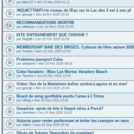
par
Marc57
» Ven 15 Mai 2026 01:12
iNQUIETTANT!<le niveau de lEau sur le Lac des 2 est à son pl
par
george
» Dim 19 Avr 2026 20:28
RECOMMANDATIONS MONTRE
par
stfkiteux
» Lun 16 Mars 2026 10:49
KITE ENTRAINEMENT QUE CHOISIR ?
par
HugoB
» Lun 16 Fév 2026 15:38
MEMBERSHIP BAIE DES BRISES: 3 places de libre saison 202
par
Yvente
» Sam 21 Déc 2024 10:43
Probleme passport Cuba
par
windybrit
» Mar 03 Fév 2026 08:16
Cuba Varadero : Blau Las Morlas Varadero Beach
par
Taurent
» Jeu 04 Déc 2025 12:50
Video: Iles de la Madeleine belles sorties:Lagune et en mer!
par
george
» Mer 01 Oct 2025 15:45
Board de wing gonflable perdu l’anse à L’Orme
par
Viking
» Mar 30 Sep 2025 03:49
Gaspésie: spots de kite à Gaspé et/ou à Percé?
par
carmima
» Jeu 18 Sep 2025 19:50
Astuces pour rester performant et éviter les crampes en sess
par
Valkiri
» Sam 20 Sep 2025 05:56
Décès de Sylvain Desjardins (le granbien)