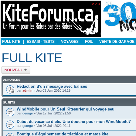
FULL KITE
|
ESSAIS - TESTS
|
VOYAGES
|
FOIL
|
VENTE DE GARAGE
FULL KITE
Publier un nouveau
sujet
ANNONCES
Rédaction d'un message avec balises
par
admin
» Jeu 03 Juin 2010 14:19
SUJETS
WindMobile pour Un Seul Kitesurfer qui voyage seul
par
george
» Ven 17 Juin 2022 21:50
Debut de vacance d ete. Une douche pour mon WindMobile?
par
george
» Ven 03 Juin 2022 20:11
Boutique d'équipement de triathlon et matos kite