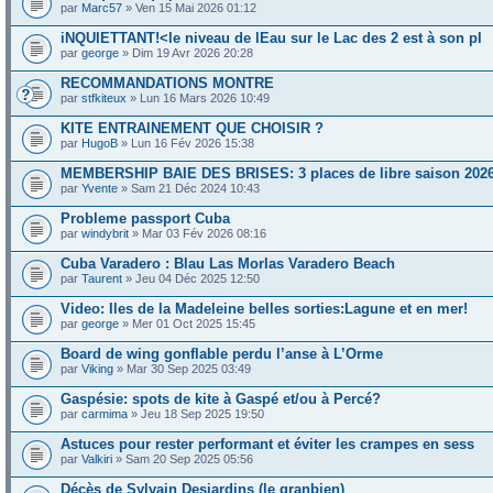
par
Marc57
» Ven 15 Mai 2026 01:12
iNQUIETTANT!<le niveau de lEau sur le Lac des 2 est à son pl
par
george
» Dim 19 Avr 2026 20:28
RECOMMANDATIONS MONTRE
par
stfkiteux
» Lun 16 Mars 2026 10:49
KITE ENTRAINEMENT QUE CHOISIR ?
par
HugoB
» Lun 16 Fév 2026 15:38
MEMBERSHIP BAIE DES BRISES: 3 places de libre saison 202
par
Yvente
» Sam 21 Déc 2024 10:43
Probleme passport Cuba
par
windybrit
» Mar 03 Fév 2026 08:16
Cuba Varadero : Blau Las Morlas Varadero Beach
par
Taurent
» Jeu 04 Déc 2025 12:50
Video: Iles de la Madeleine belles sorties:Lagune et en mer!
par
george
» Mer 01 Oct 2025 15:45
Board de wing gonflable perdu l’anse à L’Orme
par
Viking
» Mar 30 Sep 2025 03:49
Gaspésie: spots de kite à Gaspé et/ou à Percé?
par
carmima
» Jeu 18 Sep 2025 19:50
Astuces pour rester performant et éviter les crampes en sess
par
Valkiri
» Sam 20 Sep 2025 05:56
Décès de Sylvain Desjardins (le granbien)