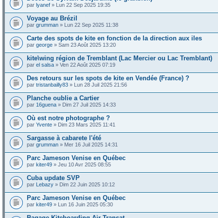
par
lyanef
» Lun 22 Sep 2025 19:35
Voyage au Brézil
par
grumman
» Lun 22 Sep 2025 11:38
Carte des spots de kite en fonction de la direction aux iles
par
george
» Sam 23 Août 2025 13:20
kite\wing région de Tremblant (Lac Mercier ou Lac Tremblant)
par
el salsa
» Ven 22 Août 2025 07:19
Des retours sur les spots de kite en Vendée (France) ?
par
tristanbailly83
» Lun 28 Juil 2025 21:56
Planche oublie a Cartier
par
16guena
» Dim 27 Juil 2025 14:33
Où est notre photographe ?
par
Yvente
» Dim 23 Mars 2025 11:41
Sargasse à cabarete l'été
par
grumman
» Mer 16 Juil 2025 14:31
Parc Jameson Venise en Québec
par
kiter49
» Jeu 10 Avr 2025 08:55
Cuba update SVP
par
Lebazy
» Dim 22 Juin 2025 10:12
Parc Jameson Venise en Québec
par
kiter49
» Lun 16 Juin 2025 05:30
Bagage Kiteboarding Air Transat