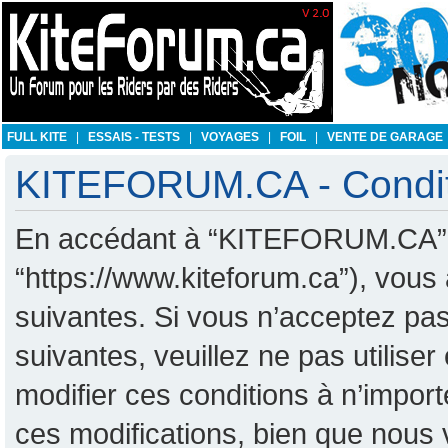
FULL KITE
|
ESSAIS - TESTS
|
VOYAGES
|
FOIL
|
VENTE DE GARAGE
KITEFORUM.CA - Conditio
En accédant à “KITEFORUM.CA” (d
“https://www.kiteforum.ca”), vous
suivantes. Si vous n’acceptez pas
suivantes, veuillez ne pas utili
modifier ces conditions à n’impo
ces modifications, bien que nous 