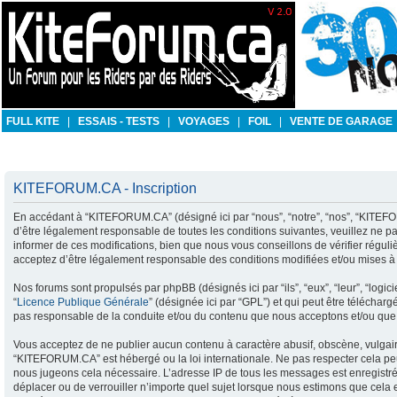
FULL KITE
|
ESSAIS - TESTS
|
VOYAGES
|
FOIL
|
VENTE DE GARAGE
KITEFORUM.CA - Inscription
En accédant à “KITEFORUM.CA” (désigné ici par “nous”, “notre”, “nos”, “KITEFO
d’être légalement responsable de toutes les conditions suivantes, veuillez ne
informer de ces modifications, bien que nous vous conseillons de vérifier régu
acceptez d’être légalement responsable des conditions modifiées et/ou mises à 
Nos forums sont propulsés par phpBB (désignés ici par “ils”, “eux”, “leur”, “lo
“
Licence Publique Générale
” (désignée ici par “GPL”) et qui peut être téléchar
pas responsable de la conduite et/ou du contenu que nous acceptons et/ou que 
Vous acceptez de ne publier aucun contenu à caractère abusif, obscène, vulgaire
“KITEFORUM.CA” est hébergé ou la loi internationale. Ne pas respecter cela peu
nous jugeons cela nécessaire. L’adresse IP de tous les messages est enregistrée
déplacer ou de verrouiller n’importe quel sujet lorsque nous estimons que cela e