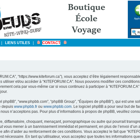
Appli
|
LIENS UTILES
|
CONTACT
RUM.CA”, “https://www.kiteforum.ca”), vous acceptez d’être légalement responsable
 pas utiliser et/ou accéder à “KITEFORUM.CA”. Nous pouvons modifier ces condition
lièrement cela par vous-même car si vous continuez à participer à “KITEFORUM.CA” a
jour.
giciel phpBB”, “www.phpbb.com”, “phpBB Group”, “Équipes de phpBB”), qui est une sol
gé depuis
www.phpbb.fr
ou
www.phpbb.com
. Le logiciel phpBB a pour seul but de fa
nous n’acceptons pas. Pour plus d’informations à propos de phpBB, veuillez cons
, diffamatoire, choquant, menaçant, pornographique ou autre qui pourrait transgres
t vous mener à un bannissement immédiat et permanent, en plus de l’envoi d’un ave
 afin d’aider au renforcement de ces conditions. Vous acceptez le fait que “KITEFO
st nécessaire. En tant qu’utilisateur, vous acceptez que toutes les informations qu