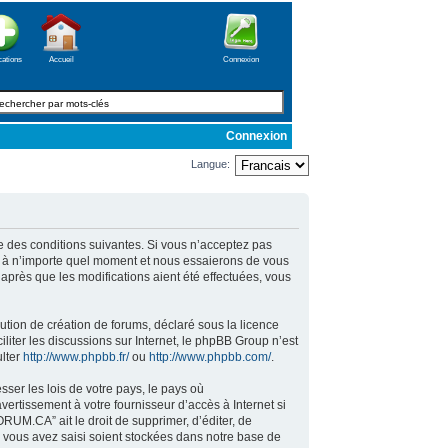
cations
Accueil
Connexion
Connexion
Langue:
 des conditions suivantes. Si vous n’acceptez pas
s à n’importe quel moment et nous essaierons de vous
près que les modifications aient été effectuées, vous
ution de création de forums, déclaré sous la licence
ciliter les discussions sur Internet, le phpBB Group n’est
ulter
http://www.phpbb.fr/
ou
http://www.phpbb.com/
.
ser les lois de votre pays, le pays où
rtissement à votre fournisseur d’accès à Internet si
RUM.CA” ait le droit de supprimer, d’éditer, de
e vous avez saisi soient stockées dans notre base de