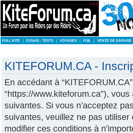
FULL KITE
|
ESSAIS - TESTS
|
VOYAGES
|
FOIL
|
VENTE DE GARAGE
KITEFORUM.CA - Inscrip
En accédant à “KITEFORUM.CA” (d
“https://www.kiteforum.ca”), vous
suivantes. Si vous n’acceptez pas
suivantes, veuillez ne pas utili
modifier ces conditions à n’impo