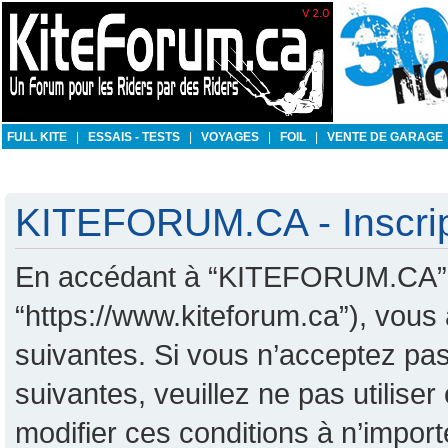
FULL KITE
|
ESSAIS - TESTS
|
VOYAGES
|
FOIL
|
VENTE DE GARAGE
KITEFORUM.CA - Inscrip
En accédant à “KITEFORUM.CA” (d
“https://www.kiteforum.ca”), vous
suivantes. Si vous n’acceptez pas
suivantes, veuillez ne pas utili
modifier ces conditions à n’impo