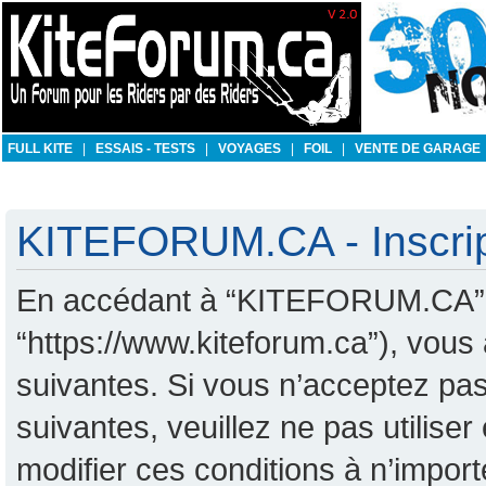
FULL KITE
|
ESSAIS - TESTS
|
VOYAGES
|
FOIL
|
VENTE DE GARAGE
KITEFORUM.CA - Inscrip
En accédant à “KITEFORUM.CA” (d
“https://www.kiteforum.ca”), vous
suivantes. Si vous n’acceptez pas
suivantes, veuillez ne pas utili
modifier ces conditions à n’impo