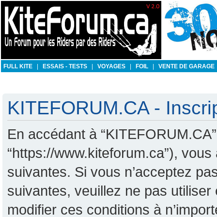
FULL KITE
|
ESSAIS - TESTS
|
VOYAGES
|
FOIL
|
VENTE DE GARAGE
KITEFORUM.CA - Inscrip
En accédant à “KITEFORUM.CA” (d
“https://www.kiteforum.ca”), vous
suivantes. Si vous n’acceptez pas
suivantes, veuillez ne pas utili
modifier ces conditions à n’impo