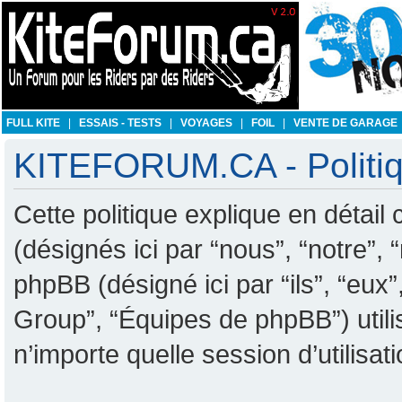
FULL KITE
|
ESSAIS - TESTS
|
VOYAGES
|
FOIL
|
VENTE DE GARAGE
KITEFORUM.CA - Politiqu
Cette politique explique en déta
(désignés ici par “nous”, “notre”
phpBB (désigné ici par “ils”, “eux
Group”, “Équipes de phpBB”) utili
n’importe quelle session d’utilisat