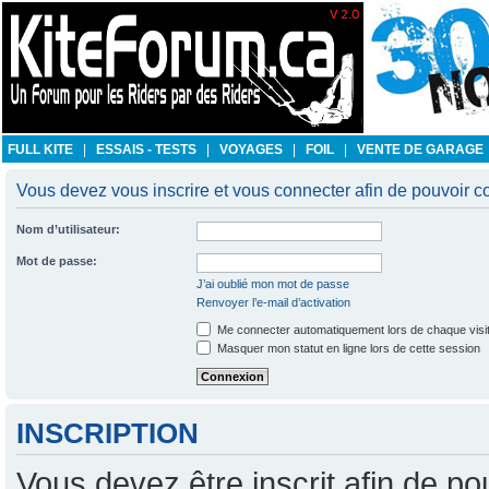
FULL KITE
|
ESSAIS - TESTS
|
VOYAGES
|
FOIL
|
VENTE DE GARAGE
Vous devez vous inscrire et vous connecter afin de pouvoir co
Nom d’utilisateur:
Mot de passe:
J’ai oublié mon mot de passe
Renvoyer l’e-mail d’activation
Me connecter automatiquement lors de chaque visi
Masquer mon statut en ligne lors de cette session
INSCRIPTION
Vous devez être inscrit afin de po