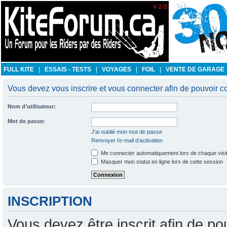
FULL KITE
|
ESSAIS - TESTS
|
VOYAGES
|
FOIL
|
VENTE DE GARAGE
Vous devez vous inscrire et vous connecter afin de pouvoir con
Nom d’utilisateur:
Mot de passe:
J’ai oublié mon mot de passe
Renvoyer l’e-mail d’activation
Me connecter automatiquement lors de chaque visi
Masquer mon statut en ligne lors de cette session
INSCRIPTION
Vous devez être inscrit afin de po