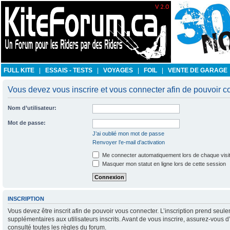
FULL KITE
|
ESSAIS - TESTS
|
VOYAGES
|
FOIL
|
VENTE DE GARAGE
Vous devez vous inscrire et vous connecter afin de pouvoir con
Nom d’utilisateur:
Mot de passe:
J’ai oublié mon mot de passe
Renvoyer l’e-mail d’activation
Me connecter automatiquement lors de chaque visi
Masquer mon statut en ligne lors de cette session
INSCRIPTION
Vous devez être inscrit afin de pouvoir vous connecter. L’inscription prend se
supplémentaires aux utilisateurs inscrits. Avant de vous inscrire, assurez-vous d
consulté toutes les règles du forum.