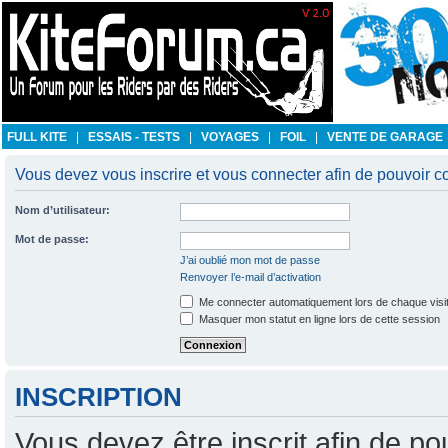
FULL KITE
|
ESSAIS - TESTS
|
VOYAGES
|
FOIL
|
VENTE DE GARAGE
Vous devez vous inscrire et vous connecter afin de pouvoir con
Nom d’utilisateur:
Mot de passe:
J’ai oublié mon mot de passe
Renvoyer l’e-mail d’activation
Me connecter automatiquement lors de chaque visi
Masquer mon statut en ligne lors de cette session
INSCRIPTION
Vous devez être inscrit afin de po