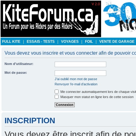
FULL KITE
|
ESSAIS - TESTS
|
VOYAGES
|
FOIL
|
VENTE DE GARAGE
Vous devez vous inscrire et vous connecter afin de pouvoir con
Nom d’utilisateur:
Mot de passe:
J’ai oublié mon mot de passe
Renvoyer l’e-mail d’activation
Me connecter automatiquement lors de chaque visi
Masquer mon statut en ligne lors de cette session
INSCRIPTION
Vous devez être inscrit afin de po