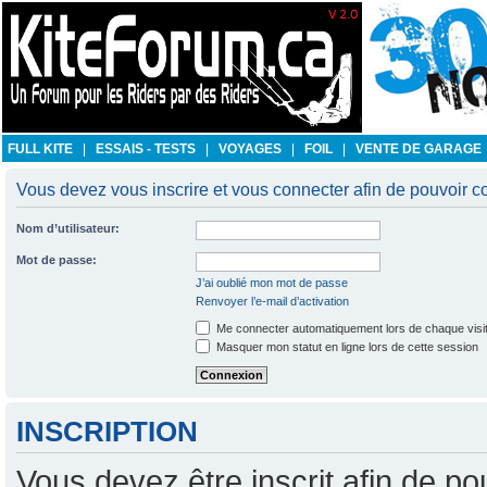
FULL KITE
|
ESSAIS - TESTS
|
VOYAGES
|
FOIL
|
VENTE DE GARAGE
Vous devez vous inscrire et vous connecter afin de pouvoir con
Nom d’utilisateur:
Mot de passe:
J’ai oublié mon mot de passe
Renvoyer l’e-mail d’activation
Me connecter automatiquement lors de chaque visi
Masquer mon statut en ligne lors de cette session
INSCRIPTION
Vous devez être inscrit afin de po