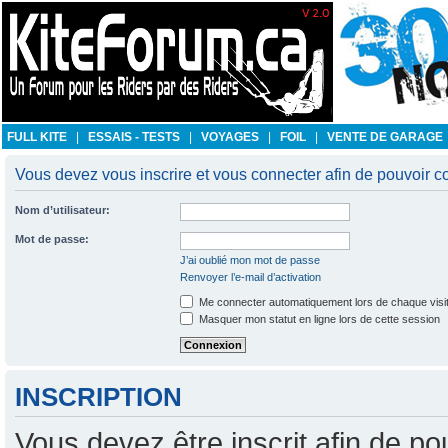
FULL KITE
|
ESSAIS - TESTS
|
VOYAGES
|
FOIL
|
VENTE DE GARAGE
Vous devez vous inscrire et vous connecter afin de pouvoir con
Nom d’utilisateur:
Mot de passe:
J’ai oublié mon mot de passe
Renvoyer l’e-mail d’activation
Me connecter automatiquement lors de chaque visi
Masquer mon statut en ligne lors de cette session
INSCRIPTION
Vous devez être inscrit afin de po