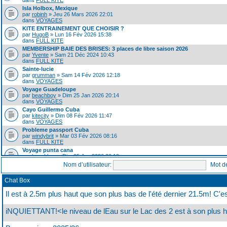
dans
FULL KITE
Isla Holbox, Mexique
par
robinh
» Jeu 26 Mars 2026 22:01
dans
VOYAGES
KITE ENTRAINEMENT QUE CHOISIR ?
par
HugoB
» Lun 16 Fév 2026 15:38
dans
FULL KITE
MEMBERSHIP BAIE DES BRISES: 3 places de libre saison 2026
par
Yvente
» Sam 21 Déc 2024 10:43
dans
FULL KITE
Sainte-lucie
par
grumman
» Sam 14 Fév 2026 12:18
dans
VOYAGES
Voyage Guadeloupe
par
beachboy
» Dim 25 Jan 2026 20:14
dans
VOYAGES
Cayo Guillermo Cuba
par
kitecity
» Dim 08 Fév 2026 11:47
dans
VOYAGES
Probleme passport Cuba
par
windybrit
» Mar 03 Fév 2026 08:16
dans
FULL KITE
Voyage punta cana
par
beachboy
» Dim 25 Jan 2026 20:19
dans
VOYAGES
Nom d’utilisateur:
Mot d
Cuba Varadero : Blau Las Morlas Varadero Beach
par
Taurent
» Jeu 04 Déc 2025 12:50
Chat Box
dans
FULL KITE
C’est quoi votre progression en wing
Il est à 2.5m plus haut que son plus bas de l'été dernier 21.5m! C'
par
Rim021
» Sam 11 Oct 2025 14:27
dans
FOIL
iNQUIETTANT!<le niveau de lEau sur le Lac des 2 est à son plus ha
Video: Iles de la Madeleine belles sorties:Lagune et en mer!
par
george
» Mer 01 Oct 2025 15:45
dans
FULL KITE