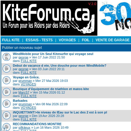
FULL KITE
|
ESSAIS - TESTS
|
VOYAGES
|
FOIL
|
VENTE DE GARAGE
Publier un nouveau sujet
WindMobile pour Un Seul Kitesurfer qui voyage seul
par
george
» Ven 17 Juin 2022 21:50
dans
FULL KITE
Debut de vacance d ete. Une douche pour mon WindMobile?
par
george
» Ven 03 Juin 2022 20:11
dans
FULL KITE
Voyage en Grèce.
par
grumman
» Mer 27 Mai 2026 19:03
dans
VOYAGES
Boutique d'équipement de triathlon et matos kite
par
Marc57
» Ven 15 Mai 2026 01:12
dans
FULL KITE
Barbades
par
grumman
» Ven 08 Mai 2026 22:09
dans
VOYAGES
iNQUIETTANT!<le niveau de lEau sur le Lac des 2 est à son pl
par
george
» Dim 19 Avr 2026 20:28
dans
FULL KITE
RECOMMANDATIONS MONTRE
par
stfkiteux
» Lun 16 Mars 2026 10:49