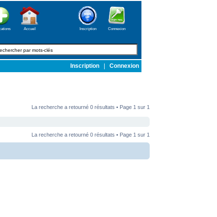
cations
Accueil
Inscription
Connexion
Inscription
|
Connexion
La recherche a retourné 0 résultats • Page
1
sur
1
La recherche a retourné 0 résultats • Page
1
sur
1