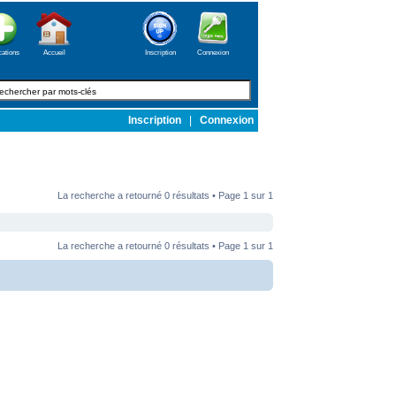
cations
Accueil
Inscription
Connexion
Inscription
|
Connexion
La recherche a retourné 0 résultats • Page
1
sur
1
La recherche a retourné 0 résultats • Page
1
sur
1